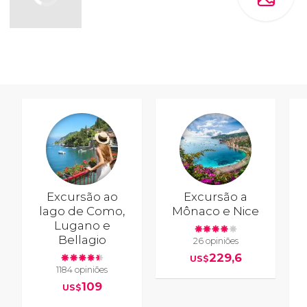
Excursão ao
Excursão a
lago de Como,
Mônaco e Nice
Lugano e
Bellagio
26 opiniões
229,6
US$
1184 opiniões
109
US$