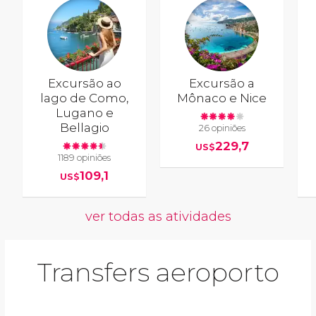
Excursão ao
Excursão a
lago de Como,
Mônaco e Nice
Lugano e
Bellagio
26 opiniões
229,7
US$
1189 opiniões
109,1
US$
ver todas as atividades
Transfers aeroporto