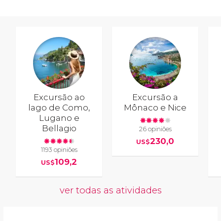
Excursão ao
Excursão a
lago de Como,
Mônaco e Nice
Lugano e
Bellagio
26 opiniões
230,0
US$
1193 opiniões
109,2
US$
ver todas as atividades