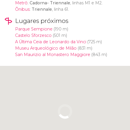
Metrô
:
Cadorna- Triennale
, linhas M1 e M2.
Ônibus
:
Triennale
, linha 61.
Lugares próximos
Parque Sempione
(190 m)
Castelo Sforzesco
(501 m)
A Última Ceia de Leonardo da Vinci
(725 m)
Museu Arqueológico de Milão
(831 m)
San Maurizio al Monastero Maggiore
(843 m)
Clique para usar o mapa