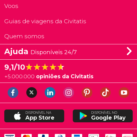
Voos
Guias de viagens da Civitatis
Quem somos
Ajuda
Disponíveis 24/7
★★★★★
★★★★★
9,1/10
+
5.000.000
opiniões da Civitatis
DISPONÍVEL NA
DISPONÍVEL NO
App Store
Google Play