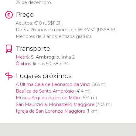
25 de dezembro.
Preço
Adultos:
€
10 (
US$
11,51).
De 3 a 26 anos e maiores de 65:
€
7,50 (
US$
8,63).
Menores de 3 anos: entrada gratuita.
Transporte
Metrô
:
S. Ambroglio
, linha 2.
Ônibus
: linhas 50, 58 e 94.
Lugares próximos
A Última Ceia de Leonardo da Vinci
(365 m)
Basílica de Santo Ambrósio
(414 m)
Museu Arqueológico de Milão
(674 m)
San Maurizio al Monastero Maggiore
(703 m)
Igreja de San Lorenzo Maggiore
(1 km)
Clique para usar o mapa