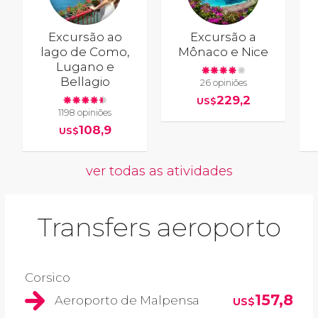
Excursão ao
Excursão a
lago de Como,
Mônaco e Nice
Lugano e
Bellagio
26 opiniões
229,2
US$
1198 opiniões
108,9
US$
ver todas as atividades
Transfers aeroporto
Corsico
157,8
Aeroporto de Malpensa
US$