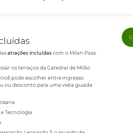
C
cluídas
das
atrações incluídas
com o Milan Pass:
ssar os terraços da Catedral de Milão
: você pode escolher entre ingresso
u ou desconto para uma visita guiada
osiana
 e Tecnologia
n
 à exposição Leonardo 3: o mundo de