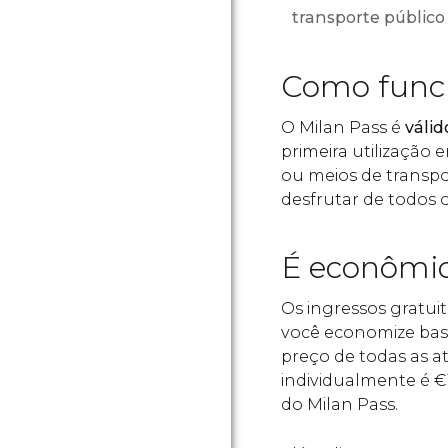
transporte público
Como func
O Milan Pass é
válid
primeira utilizaçã
ou meios de transpor
desfrutar de todos o
É econômi
Os ingressos gratui
você economize bast
preço de todas as at
individualmente é
€
do Milan Pass.