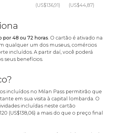
(
US$
136,91)
(
US$
44,87)
iona
o por 48 ou 72 horas
. O cartão é ativado na
o em qualquer um dos museus, comércios
te incluídos. A partir daí, você poderá
s seus benefícios.
co?
tos incluídos no Milan Pass permitirão que
ante em sua visita à capital lombarda. O
ividades incluídas neste cartão
120 (
US$
138,06) a mais do que o preço final