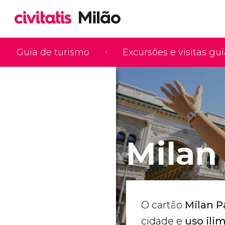
Guia de turismo
Excursões e visitas gu
Milan
O cartão
Milan P
cidade e
uso ilim