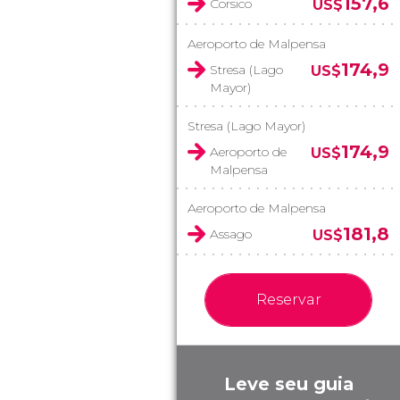
157,6
Corsico
US$
Aeroporto de Malpensa
174,9
Stresa (Lago
US$
Mayor)
Stresa (Lago Mayor)
174,9
Aeroporto de
US$
Malpensa
Aeroporto de Malpensa
181,8
Assago
US$
Reservar
Leve seu guia