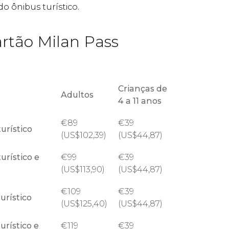
o ônibus turístico.
artão Milan Pass
Crianças de
Adultos
4 a 11 anos
€
89
€
39
urístico
(
US$
102,39)
(
US$
44,87)
urístico e
€
99
€
39
(
US$
113,90)
(
US$
44,87)
€
109
€
39
urístico
(
US$
125,40)
(
US$
44,87)
urístico e
€
119
€
39