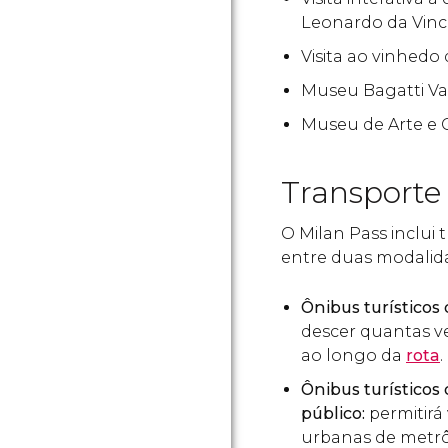
Leonardo da Vinc
Visita ao vinhedo
Museu Bagatti Va
Museu de Arte e 
Transporte
O Milan Pass inclui 
entre duas modalid
Ônibus turísticos 
descer quantas v
ao longo da
rota
.
Ônibus turísticos 
público:
permitirá 
urbanas de metrô,