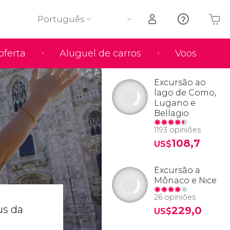
Português
oferta
Aluguel de carros
Voos
O seu carrinho está vazio
Excursão ao
lago de Como,
Lugano e
Bellagio
1193 opiniões
108,7
US$
Excursão a
Mônaco e Nice
26 opiniões
us da
229,0
US$