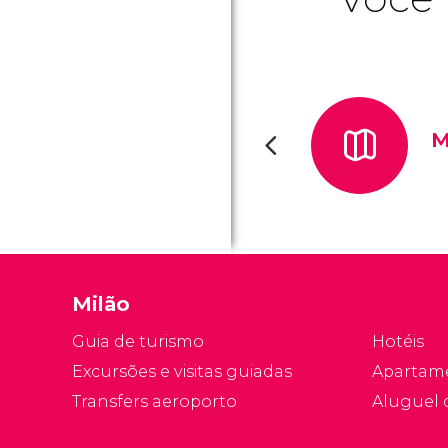
M
Milão
Guia de turismo
Hotéis
Excursões e visitas guiadas
Apartam
Transfers aeroporto
Aluguel 