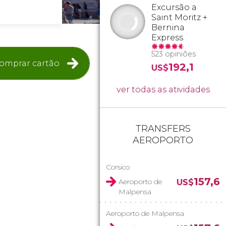
Excursão a
Saint Moritz +
Bernina
Express
523 opiniões
omprar cartão
192,1
US$
ver todas as atividades
TRANSFERS
AEROPORTO
Corsico
157,6
Aeroporto de
US$
Malpensa
Aeroporto de Malpensa