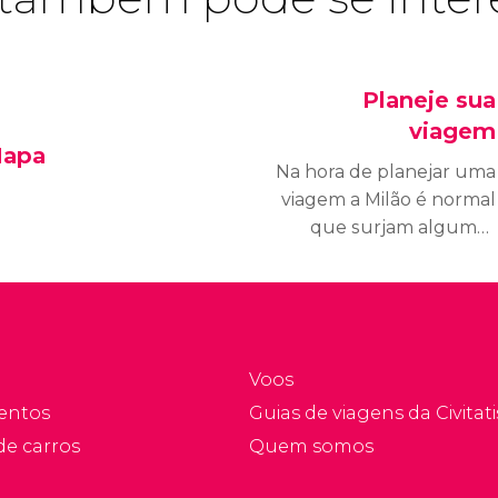
Planeje sua
viagem
apa
Na hora de planejar uma
viagem a Milão é normal
que surjam algumas
dúvidas sobre qual é o
horário comercial, a
moeda oficial do país,
que documentação é
ncessária, etc. Vamos
Voos
responder as perguntas
entos
Guias de viagens da Civitati
mais comuns.
de carros
Quem somos