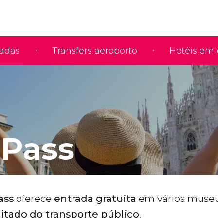
iadas
Transfers aeroporto
Hotéis em 
 Pass
ass
oferece
entrada gratuita
em vários muse
itado do transporte público
.