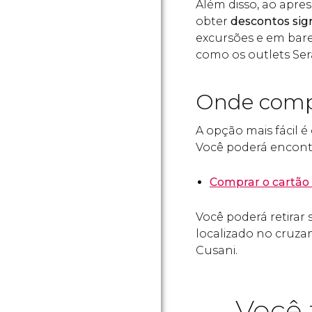
Além disso, ao apre
obter
descontos sign
excursões e em bares
como os outlets Ser
Onde compr
A opção mais fácil 
Você poderá encontr
Comprar o cartão
Você poderá retirar
localizado no cruza
Cusani.
Você 